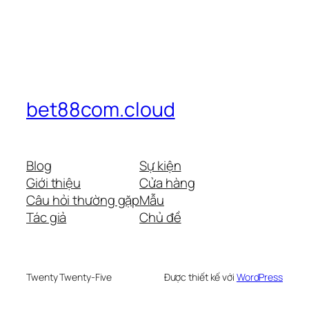
bet88com.cloud
Blog
Sự kiện
Giới thiệu
Cửa hàng
Câu hỏi thường gặp
Mẫu
Tác giả
Chủ đề
Twenty Twenty-Five
Được thiết kế với
WordPress