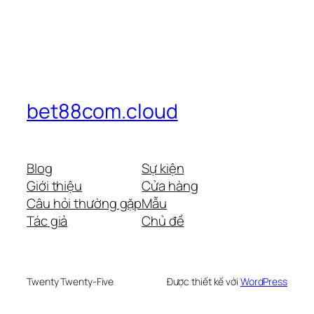
bet88com.cloud
Blog
Sự kiện
Giới thiệu
Cửa hàng
Câu hỏi thường gặp
Mẫu
Tác giả
Chủ đề
Twenty Twenty-Five
Được thiết kế với
WordPress