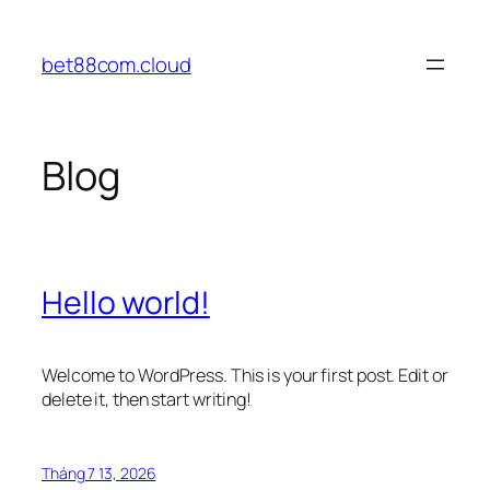
Chuyển
đến
bet88com.cloud
phần
nội
dung
Blog
Hello world!
Welcome to WordPress. This is your first post. Edit or
delete it, then start writing!
Tháng 7 13, 2026